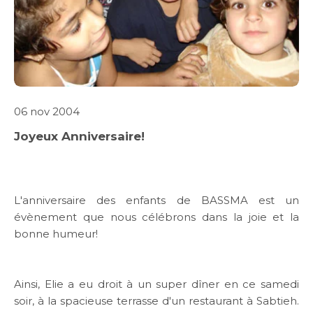
06 nov 2004
ABOUT US
Joyeux Anniversaire!
WHAT WE DO
SARWA
L'anniversaire des enfants de BASSMA est un
évènement que nous célébrons dans la joie et la
bonne humeur!
SHOP NOW
MEDIA CENTER
Ainsi, Elie a eu droit à un super dîner en ce samedi
soir, à la spacieuse terrasse d'un restaurant à Sabtieh.