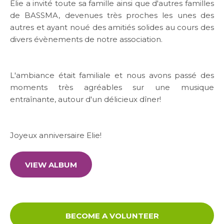
Elie a invité toute sa famille ainsi que d'autres familles
de BASSMA, devenues très proches les unes des
Media
autres et ayant noué des amitiés solides au cours des
divers évènements de notre association.
News & Events
L'ambiance était familiale et nous avons passé des
Contact
moments très agréables sur une musique
entraînante, autour d'un délicieux dîner!
Careers
Joyeux anniversaire Elie!
Links
VIEW ALBUM
FAQ
Privacy Policy
BECOME A VOLUNTEER