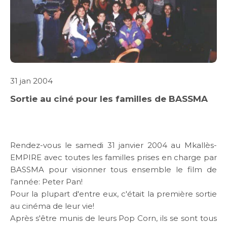
ABOUT US
31 jan 2004
Sortie au ciné pour les familles de BASSMA
WHAT WE DO
SARWA
Rendez-vous le samedi 31 janvier 2004 au Mkallès-
EMPIRE avec toutes les familles prises en charge par
SHOP NOW
BASSMA pour visionner tous ensemble le film de
l'année: Peter Pan!
MEDIA CENTER
Pour la plupart d'entre eux, c'était la première sortie
au cinéma de leur vie!
Après s'être munis de leurs Pop Corn, ils se sont tous