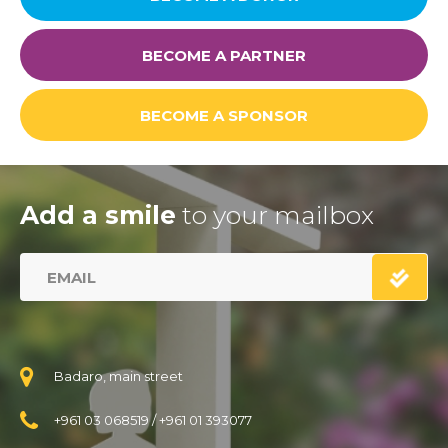
BECOME A PARTNER
BECOME A SPONSOR
Add a smile
to your mailbox
Badaro, main street
+961 03 068519
/
+961 01 393077