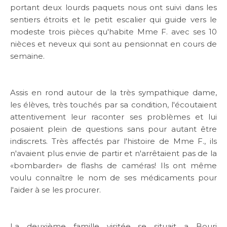
portant deux lourds paquets nous ont suivi dans les
SARWA
sentiers étroits et le petit escalier qui guide vers le
modeste trois pièces qu'habite Mme F. avec ses 10
nièces et neveux qui sont au pensionnat en cours de
SHOP NOW
semaine.
MEDIA CENTER
Assis en rond autour de la très sympathique dame,
les élèves, très touchés par sa condition, l'écoutaient
attentivement leur raconter ses problèmes et lui
Media
posaient plein de questions sans pour autant être
indiscrets. Très affectés par l'histoire de Mme F., ils
n'avaient plus envie de partir et n'arrêtaient pas de la
News & Events
«bombarder» de flashs de caméras! Ils ont même
voulu connaître le nom de ses médicaments pour
Contact
l'aider à se les procurer.
Careers
La deuxième famille visitée se situait a Bourj