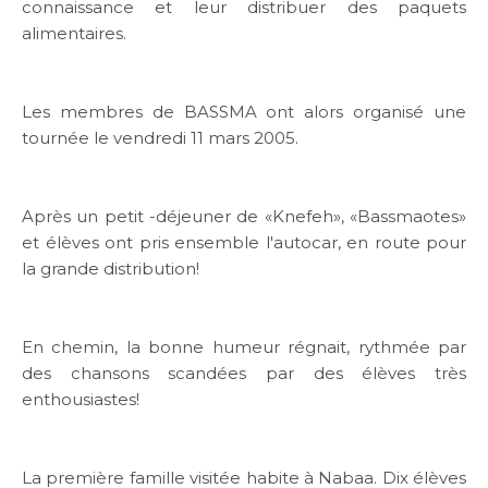
connaissance et leur distribuer des paquets
alimentaires.
Les membres de BASSMA ont alors organisé une
tournée le vendredi 11 mars 2005.
Après un petit -déjeuner de «Knefeh», «Bassmaotes»
et élèves ont pris ensemble l'autocar, en route pour
la grande distribution!
En chemin, la bonne humeur régnait, rythmée par
des chansons scandées par des élèves très
ABOUT US
enthousiastes!
WHAT WE DO
La première famille visitée habite à Nabaa. Dix élèves